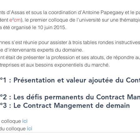
iants d'Assas et sous la coordination d'Antoine Papegaey et le 
ent 
e
²
cm
), le premier colloque de l'université sur une thématqi
été organisé le 10 juin 2015.
es s'est réunie pour assister à trois tables rondes instructives
ce d'intervenants experts du domaine.
nt était de présenter la profession et ses atouts, de répondre a
reprises et aux besoins exponentiels du marché.
°1 : Présentation et valeur ajoutée du Con
°2 : Les défis permanents du Contract Ma
n°3 : Le Contract Mangement de demain
u colloque 
ici
du colloque 
ici