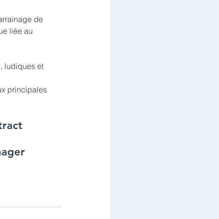
parrainage de 
ue liée au 
, ludiques et 
ux principales 
tract 
nager